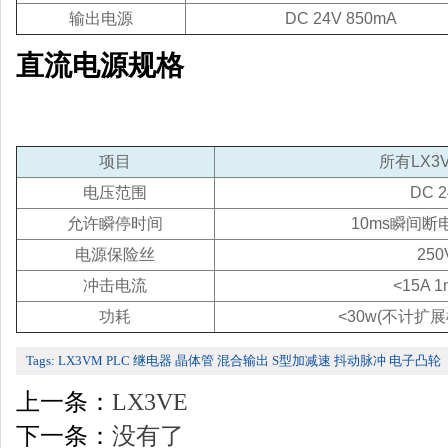
输出电源
DC 24V 850mA
直流电源规格
项目
所有LX3V
电压范围
DC 
允许瞬停时间
10ms瞬间
电源保险丝
250
冲击电流
<15A 1
功耗
<30w(不计扩
Tags:
LX3VM
PLC
继电器
晶体管
混合输出
S型加减速
抖动脉冲
电子凸轮
上一条：
LX3VE
下一条：
没有了