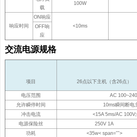
100W
载
ON响应
响应时间
<10ms
OFF响
应
交流电源规格
项目
26点以下主机（含26点）
电压范围
AC 100~24
允许瞬停时间
10ms瞬间断
冲击电流
<15A 5ms/AC 100V
电源保险丝
250V 1A
功耗
<35w< span="">