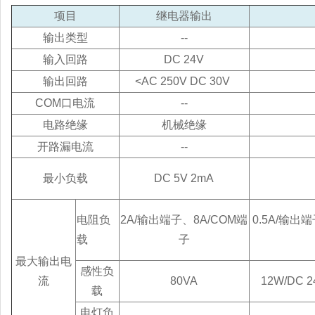
项目
继电器输出
输出类型
--
输入回路
DC 24V
输出回路
<AC 250V DC 30V
COM口电流
--
电路绝缘
机械绝缘
开路漏电流
--
最小负载
DC 5V 2mA
电阻负
2A/输出端子、8A/COM端
0.5A/输出
载
子
最大输出电
感性负
流
80VA
12W/DC
载
电灯负