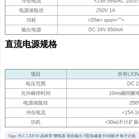
冲击电流
<15A 5ms/AC 100V
电源保险丝
250V 1A
功耗
<35w< span="">
输出电源
DC 24V 850mA
直流电源规格
项目
所有LX3V
电压范围
DC 
允许瞬停时间
10ms瞬间
电源保险丝
250
冲击电流
<15A 1
功耗
<30w(不计扩
Tags:
PLC
LXEVE
晶体管
继电器
混合输出
S型加减速
抖动脉冲
电子凸轮